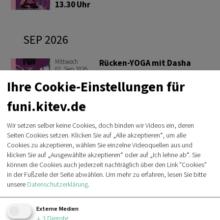
13.30 Uhr
SEP
2026
Mittwoch
Rücken-YOGA mit Dasha
02
.
Sep
2026
12.30 Uhr
Ihre Cookie-Einstellungen für
funi.kitev.de
Mittwoch
YOGA mit Dasha
02
.
Sep
2026
Wir setzen selber keine Cookies, doch binden wir Videos ein, deren
13.30 Uhr
Seiten Cookies setzen. Klicken Sie auf „Alle akzeptieren“, um alle
Cookies zu akzeptieren, wählen Sie einzelne Videoquellen aus und
Mittwoch
Rücken-YOGA mit Dasha
klicken Sie auf „Ausgewählte akzeptieren“ oder auf „Ich lehne ab“. Sie
09
.
Sep
2026
können die Cookies auch jederzeit nachträglich über den Link "Cookies"
12.30 Uhr
in der Fußzeile der Seite abwählen.
Um mehr zu erfahren, lesen Sie bitte
unsere
Datenschutzerklärung
.
Mittwoch
YOGA mit Dasha
09
.
Sep
2026
Externe Medien
↓
3
Dienste