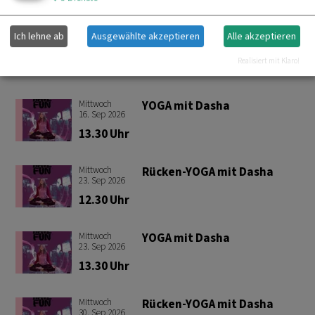
13.30 Uhr
Ich lehne ab
Ausgewählte akzeptieren
Alle akzeptieren
Mittwoch
Rücken-YOGA mit Dasha
16
.
Sep
2026
Realisiert mit Klaro!
12.30 Uhr
Mittwoch
YOGA mit Dasha
16
.
Sep
2026
13.30 Uhr
Mittwoch
Rücken-YOGA mit Dasha
23
.
Sep
2026
12.30 Uhr
Mittwoch
YOGA mit Dasha
23
.
Sep
2026
13.30 Uhr
Mittwoch
Rücken-YOGA mit Dasha
30
.
Sep
2026