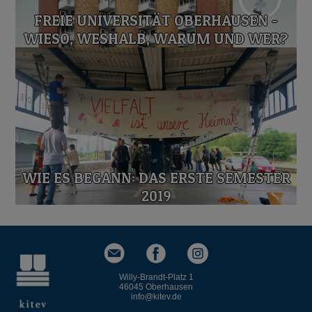
FREIE UNIVERSITÄT OBERHAUSEN -
WIESO, WESHALB, WARUM UND WER?
WIE ES BEGANN: DAS ERSTE SEMESTER
2019
Willy-Brandt-Platz 1
46045 Oberhausen
info
kitev.de