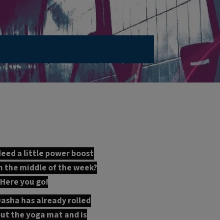
eed a little power boost
n the middle of the week?
 Here you go!
asha has already rolled
ut the yoga mat and is