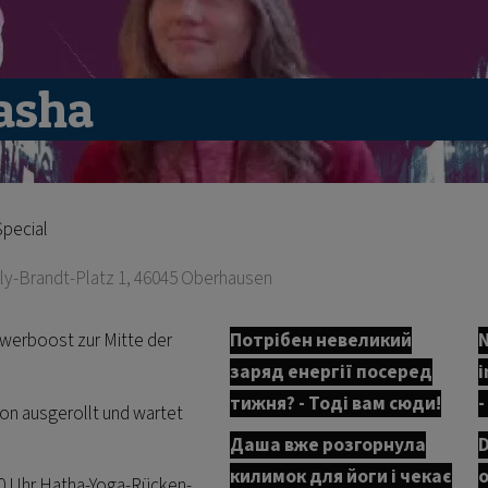
asha
*عودة خاصة * Back Special
illy-Brandt-Platz 1, 46045 Oberhausen
owerboost zur Mitte der
Потрібен невеликий
N
заряд енергії посеред
i
тижня? - Тоді вам сюди!
-
on ausgerollt und wartet
Даша вже розгорнула
D
килимок для йоги і чекає
o
30 Uhr Hatha-Yoga-Rücken-