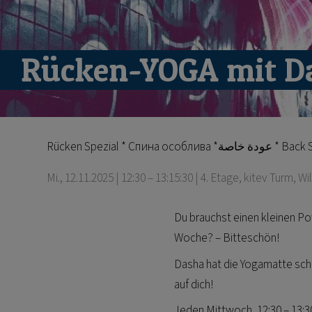
Rücken-YOGA mit D
Rücken Spezial * Спина особлива 
Mi., 12.11.2025 | 12:30 – 13:15:30
| 4. Etage, kitev Turm, W
Du brauchst einen kleinen P
Woche? – Bitteschön!
Dasha hat die Yogamatte sch
auf dich!
Jeden Mittwoch, 12:30 – 13: