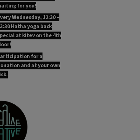
aiting for you!
very Wednesday, 12:30 –
3:30 Hatha yoga back
pecial at kitev on the 4th
loor!
articipation for a
onation and at your own
isk.