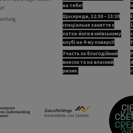
на тебе!
w
ge!
Щосереди, 12:30 – 13:30
E
wortung.
спеціальне заняття з
1
хатха-йоги в київському
s
клубі на 4-му поверсі!
f
Участь за благодійний
P
внесок та на власний
d
ризик.
r