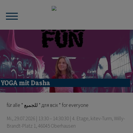
YOGA mit Dasha
für alle * للجميع * для всіх * for everyone
Mi., 29.07.2026 | 13:30 – 14:30:30
| 4. Etage, kitev-Turm, Willy-
Brandt-Platz 1, 46045 Oberhausen