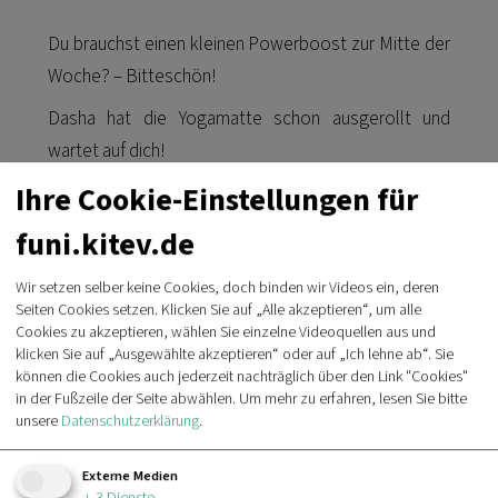
Du brauchst einen kleinen Powerboost zur Mitte der
Woche? – Bitteschön!
Dasha hat die Yogamatte schon ausgerollt und
wartet auf dich!
Ihre Cookie-Einstellungen für
Jeden Mittwoch, 13:30 – 14:30 Uhr Hatha-Yoga mit
Dasha bei kitev in der 4. Etage!
funi.kitev.de
Teilnahme auf eigene Verantwortung.
Wir setzen selber keine Cookies, doch binden wir Videos ein, deren
Seiten Cookies setzen. Klicken Sie auf „Alle akzeptieren“, um alle
Потрібен невеликий заряд енергії посеред
Cookies zu akzeptieren, wählen Sie einzelne Videoquellen aus und
klicken Sie auf „Ausgewählte akzeptieren“ oder auf „Ich lehne ab“. Sie
тижня? - Тоді вам сюди!
können die Cookies auch jederzeit nachträglich über den Link "Cookies"
in der Fußzeile der Seite abwählen.
Um mehr zu erfahren, lesen Sie bitte
Даша вже розгорнула килимок і чекає на
unsere
Datenschutzerklärung
.
вас!
Externe Medien
Щосереди, 13:30 – 14:30 Хатха-йога з Дашею