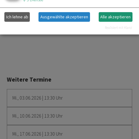
↓
3
Dienste
в кітеві на 4-му поверсі!
Участь за благодійний внесок та на власний
Ich lehne ab
Ausgewählte akzeptieren
Alle akzeptieren
ризик.
Realisiert mit Klaro!
Weitere Termine
Mi., 03.06.2026 | 13:30 Uhr
Mi., 10.06.2026 | 13:30 Uhr
Mi., 17.06.2026 | 13:30 Uhr