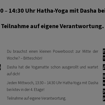
 – 14:30 Uhr Hatha-Yoga mit Dasha bei 
Teilnahme auf eigene Verantwortung.
Du brauchst einen kleinen Powerboost zur Mitte der
П
Woche? – Bitteschön!
т
s
Dasha hat die Yogamatte schon ausgerollt und wartet
Д
auf dich!
Щ
Jeden Mittwoch, 13:30 – 14:30 Uhr Hatha-Yoga mit Dasha
к
bei kitev in der 4. Etage!
У
Teilnahme auf eigene Verantwortung.
р