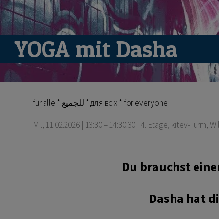
YOGA mit Dasha
für alle * للجميع * для всіх * for everyone
Mi., 11.02.2026 | 13:30 – 14:30:30
| 4. Etage, kitev-Turm, W
Du brauchst eine
Dasha hat d