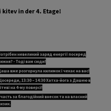
kitev in der 4. Etage!
отрібен невеликий заряд енергії посеред
ижня? - Тоді вам сюди!
аша вже розгорнула килимок і чекає на вас!
осереди, 13:30 – 14:30 Хатха-йога з Дашею в
ітеві на 4-му поверсі!
часть за благодійний внесок та на власний
изик.